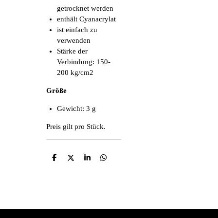
getrocknet werden
enthält Cyanacrylat
ist einfach zu
verwenden
Stärke der
Verbindung: 150-
200 kg/cm2
Größe
Gewicht: 3 g
Preis gilt pro Stück.
T
T
T
T
e
e
e
e
i
i
i
i
l
l
l
l
e
e
e
e
n
n
n
n