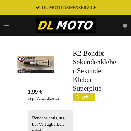
Zum
DL-MOTO REIFENSERVICE
Hauptinhalt
springen
K2 Bondix
Sekundenklebe
r Sekunden
Kleber
Superglue
1,99 €
Angebot
zzgl. Versandkosten
Benachrichtigung
bei Verfügbarkeit
erhalten.