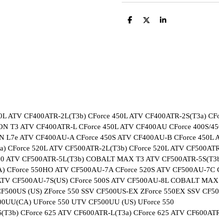
T
T
T
e
e
e
i
i
i
l
l
l
e
e
e
n
n
n
0L ATV CF400ATR-2L(T3b) CForce 450L ATV CF400ATR-2S(T3a) CFo
N T3 ATV CF400ATR-L CForce 450L ATV CF400AU CForce 400S/45
 L7e ATV CF400AU-A CForce 450S ATV CF400AU-B CForce 450L A
) CForce 520L ATV CF500ATR-2L(T3b) CForce 520L ATV CF500ATR-
 520 ATV CF500ATR-5L(T3b) COBALT MAX T3 ATV CF500ATR-5S(T3
A) CForce 550HO ATV CF500AU-7A CForce 520S ATV CF500AU-7C 
S ATV CF500AU-7S(US) CForce 500S ATV CF500AU-8L COBALT MA
CF500US (US) ZForce 550 SSV CF500US-EX ZForce 550EX SSV CF
0UU(CA) UForce 550 UTV CF500UU (US) UForce 550
(T3b) CForce 625 ATV CF600ATR-L(T3a) CForce 625 ATV CF600ATR-