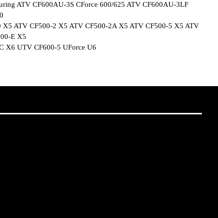
ouring ATV CF600AU-3S CForce 600/625 ATV CF600AU-3LF
0
 X5 ATV CF500-2 X5 ATV CF500-2A X5 ATV CF500-5 X5 ATV
00-E X5
C X6 UTV CF600-5 UForce U6