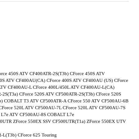
rce 450S ATV CF400ATR-2S(T3b) CForce 450S ATV
0S ATV CF400AU(CA) CForce 400S ATV CF400AU (US) CForce
TV CF400AU-L CForce 400L/450L ATV CF400AU-L(CA)
2S(T3a) CForce 520S ATV CF500ATR-2S(T3b) CForce 520S
b) COBALT T3 ATV CF500ATR-A CForce 550 ATV CF500AU-6B
CForce 520L ATV CF500AU-7L CForce 520L ATV CF500AU-7S
X L7e ATV CF500AU-8S COBALT L7e
500UTR ZForce 550EX SSV CF500UTR(T1a) ZForce 550EX UTV
L(T3b) CForce 625 Touring