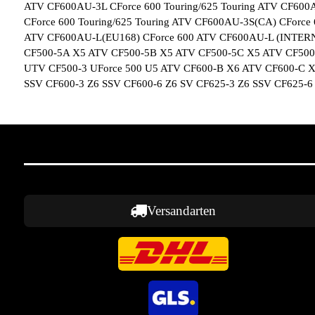
ATV CF600AU-3L CForce 600 Touring/625 Touring ATV CF600
CForce 600 Touring/625 Touring ATV CF600AU-3S(CA) CForc
ATV CF600AU-L(EU168) CForce 600 ATV CF600AU-L (INTERN
CF500-5A X5 ATV CF500-5B X5 ATV CF500-5C X5 ATV CF500
UTV CF500-3 UForce 500 U5 ATV CF600-B X6 ATV CF600-C 
SSV CF600-3 Z6 SSV CF600-6 Z6 SV CF625-3 Z6 SSV CF625-6
Versandarten