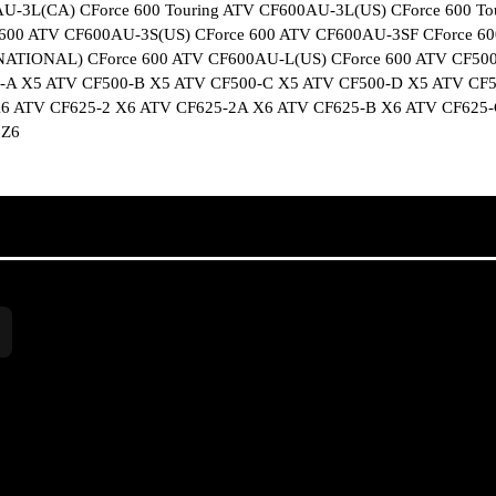
AU-3L(CA) CForce 600 Touring ATV CF600AU-3L(US) CForce 600 T
e 600 ATV CF600AU-3S(US) CForce 600 ATV CF600AU-3SF CForce 60
ATIONAL) CForce 600 ATV CF600AU-L(US) CForce 600 ATV CF500
-A X5 ATV CF500-B X5 ATV CF500-C X5 ATV CF500-D X5 ATV CF5
X6 ATV CF625-2 X6 ATV CF625-2A X6 ATV CF625-B X6 ATV CF625-
 Z6