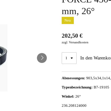
mm, 26°
Neu
202,50 €
zzgl. Versandkosten
In den Warenko
Abmessungen:
903,5x34,1x14
Typenbezeichnung:
B7-19105
Winkel:
26°
236.208124000