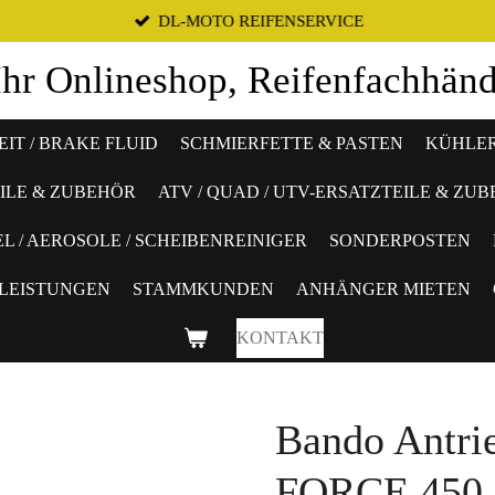
DL-MOTO REIFENSERVICE
Ihr
Online
shop, Reifenfachhän
IT / BRAKE FLUID
SCHMIERFETTE & PASTEN
KÜHLE
ILE & ZUBEHÖR
ATV / QUAD / UTV-ERSATZTEILE & ZU
L / AEROSOLE / SCHEIBENREINIGER
SONDERPOSTEN
LEISTUNGEN
STAMMKUNDEN
ANHÄNGER MIETEN
KONTAKT
Bando Antri
FORCE 450-6