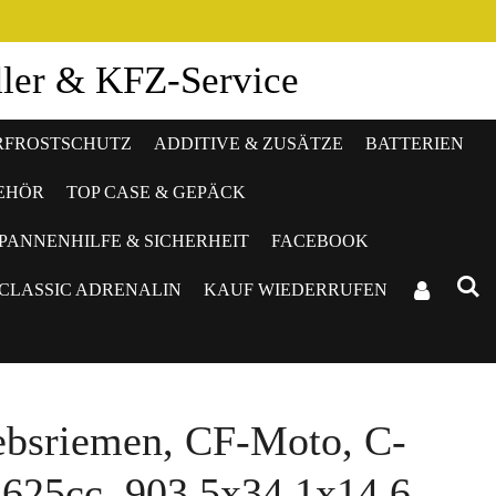
dler & KFZ-Service
RFROSTSCHUTZ
ADDITIVE & ZUSÄTZE
BATTERIEN
BEHÖR
TOP CASE & GEPÄCK
PANNENHILFE & SICHERHEIT
FACEBOOK
CLASSIC ADRENALIN
KAUF WIEDERRUFEN
ebsriemen, CF-Moto, C-
25cc, 903,5x34,1x14,6