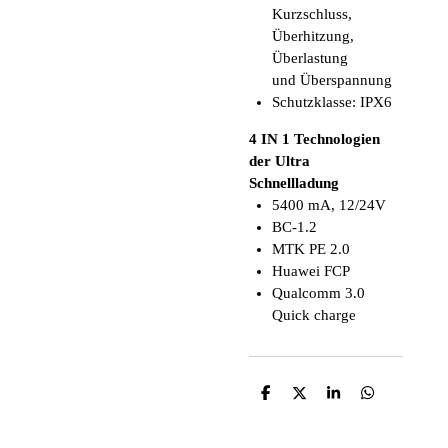
Kurzschluss,
Überhitzung,
Überlastung
und Überspannung
Schutzklasse: IPX6
4 IN 1 Technologien
der
Ultra
Schnellladung
5400 mA, 12/24V
BC-1.2
MTK PE 2.0
Huawei FCP
Qualcomm 3.0
Quick charge
T
T
T
T
e
e
e
e
i
i
i
i
l
l
l
l