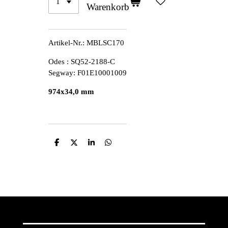
Warenkorb
Artikel-Nr.:
MBLSC170
Odes : SQ52-2188-C
Segway: F01E10001009
974x34,0 mm
T
T
T
T
e
e
e
e
i
i
i
i
l
l
l
l
e
e
e
e
n
n
n
n