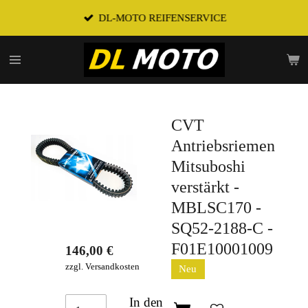
Zum
DL-MOTO REIFENSERVICE
Hauptinhalt
springen
CVT
Antriebsriemen
Mitsuboshi
verstärkt -
MBLSC170 -
SQ52-2188-C -
F01E10001009
146,00 €
zzgl. Versandkosten
Neu
In den