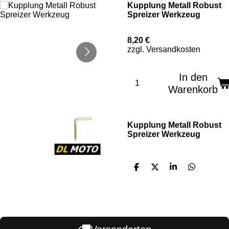
Kupplung Metall Robust
Spreizer Werkzeug
8,20 €
zzgl. Versandkosten
In den
Warenkorb
Kupplung Metall Robust
Spreizer Werkzeug
T
T
T
T
e
e
e
e
i
i
i
i
l
l
l
l
e
e
e
e
n
n
n
n